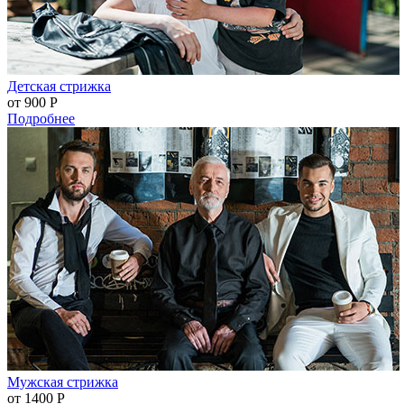
Детская стрижка
от 900
Р
Подробнее
Мужская стрижка
от 1400
Р